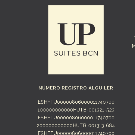
M
NÚMERO REGISTRO ALQUILER
ESHFTU00000806000011740700
100000000000HUTB-001321-523
ESHFTU00000806000011740700
200000000000HUTB-001313-684
ESHFTU00000806000011740700