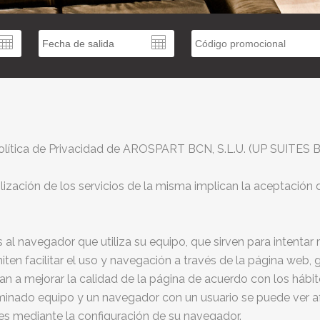
Política de Privacidad de AROSPART BCN, S.L.U. (UP SUITES BCN
ilización de los servicios de la misma implican la aceptació
l navegador que utiliza su equipo, que sirven para intentar 
iten facilitar el uso y navegación a través de la página web, 
an a mejorar la calidad de la página de acuerdo con los hábit
inado equipo y un navegador con un usuario se puede ver afe
s mediante la configuración de su navegador.