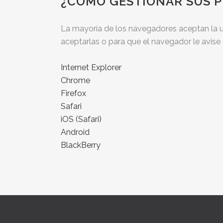
¿COMO GESTIONAR SUS P
La mayoría de los navegadores aceptan la u
aceptarlas o para que el navegador le avise
Internet Explorer
Chrome
Firefox
Safari
iOS (Safari)
Android
BlackBerry