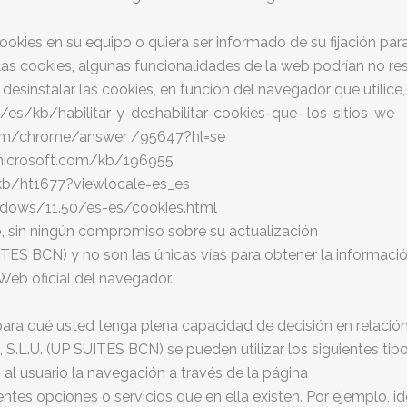
ookies en su equipo o quiera ser informado de su fijación par
las cookies, algunas funcionalidades de la web podrían no r
desinstalar las cookies, en función del navegador
que utilice
org/es/kb/habilitar-y-deshabilitar-cookies-que-
los-sitios-we
e.com/chrome/answer /95647?hl=se
rt.microsoft.com/kb/196955
m/kb/ht1677?viewlocale=es_es
indows/11.50/es-es/cookies.html
ivo, sin ningún compromiso sobre su actualización
ES BCN) y no son las únicas vías para obtener la informaci
 Web oficial del navegador.
 para qué usted tenga plena capacidad de decisión en relació
.U. (UP SUITES BCN) se pueden utilizar los siguientes tipo
al usuario la navegación a través de la página
rentes opciones o servicios que en ella existen. Por ejemplo, i