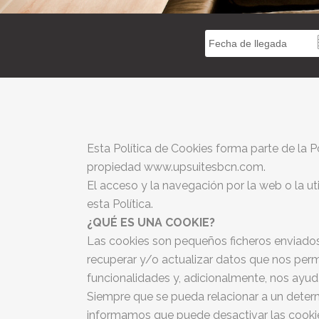
Esta Política de Cookies forma parte de la 
propiedad www.upsuitesbcn.com.
El acceso y la navegación por la web o la ut
esta Política.
¿QUÉ ES UNA COOKIE?
Las cookies son pequeños ficheros enviados a
recuperar y/o actualizar datos que nos
perm
funcionalidades y, adicionalmente, nos ayud
Siempre que se pueda relacionar a un determ
informamos que puede desactivar las cookie