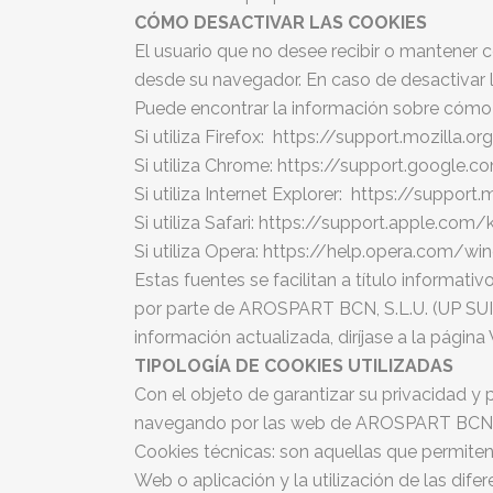
CÓMO DESACTIVAR LAS COOKIES
El usuario que no desee recibir o mantener c
desde su navegador. En caso de desactivar 
Puede encontrar la información sobre cómo 
Si utiliza Firefox: https://support.mozilla.
Si utiliza Chrome: https://support.googl
Si utiliza Internet Explorer: https://suppo
Si utiliza Safari: https://support.apple.co
Si utiliza Opera: https://help.opera.com/w
Estas fuentes se facilitan a título informat
por parte de AROSPART BCN, S.L.U. (UP SUIT
información actualizada, diríjase a la página
TIPOLOGÍA DE COOKIES UTILIZADAS
Con el objeto de garantizar su privacidad y
navegando por las web de AROSPART BCN, S.L
Cookies técnicas: son aquellas que permiten 
Web o aplicación y la utilización de las dife