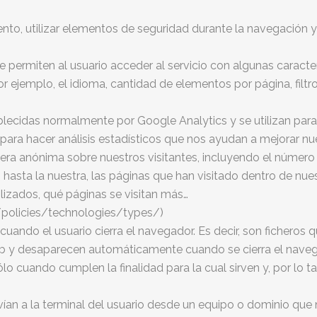
iento, utilizar elementos de seguridad durante la navegación 
e permiten al usuario acceder al servicio con
algunas caracter
or ejemplo, el idioma, cantidad de elementos por página, filtr
blecidas normalmente por Google Analytics y se utilizan para 
 para hacer análisis estadísticos que nos ayudan a mejorar n
ra anónima sobre nuestros visitantes, incluyendo el número 
o hasta la nuestra, las páginas que han visitado dentro de n
lizados, qué páginas se visitan más…
policies/technologies/types/)
uando el usuario cierra el navegador. Es decir, son ficheros q
eb y desaparecen automáticamente cuando se cierra el naveg
o cuando cumplen la finalidad para la cual sirven y, por lo t
vían a la terminal del usuario desde un equipo o
dominio que